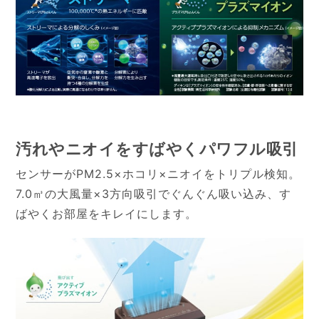
汚れやニオイをすばやくパワフル吸引
センサーがPM2.5×ホコリ×ニオイをトリプル検知。
7.0㎥の大風量×3方向吸引でぐんぐん吸い込み、す
ばやくお部屋をキレイにします。