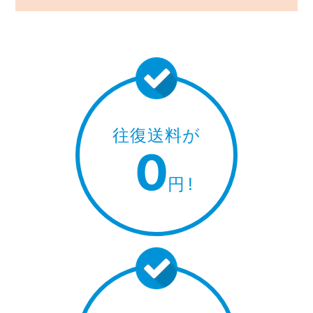
往復送料が
0
円
!